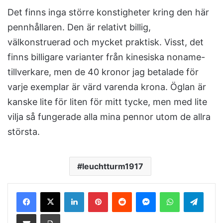
Det finns inga större konstigheter kring den här
pennhållaren. Den är relativt billig,
välkonstruerad och mycket praktisk. Visst, det
finns billigare varianter från kinesiska noname-
tillverkare, men de 40 kronor jag betalade för
varje exemplar är värd varenda krona. Öglan är
kanske lite för liten för mitt tycke, men med lite
vilja så fungerade alla mina pennor utom de allra
största.
leuchtturm1917
LinkedIn
Pinterest
Reddit
Messenger
WhatsApp
Telegram
Share via Email
Print