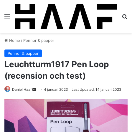
Menu
S
Home
/
Pennor & papper
Pennor & papper
Leuchtturm1917 Pen Loop
(recension och test)
Daniel Haaf
S
4 januari 2023
Last Updated: 14 januari 2023
e
n
d
a
n
e