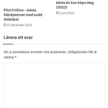
bästa du kan köpa idag
(2022)
Pilot FriXion – bästa
5 juni 2022
bläckpennan med sudd
(köptips)
31 december 2022
Lämna ett svar
Din e-postadress kommer inte publiceras.
Obligatoriska fält är
märkta
*
K
o
m
m
e
n