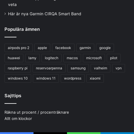
veta
Här är nya Garmin CIRQA Smart Band
Populära ämnen
airpods pro 2
apple
facebook
garmin
google
huawei
lamy
logitech
macos
microsoft
pilot
raspberry pi
reservoarpenna
samsung
valheim
vpn
windows 10
windows 11
wordpress
xiaomi
Sajttips
Räkna ut procent / procenträknare
Allt om klockor