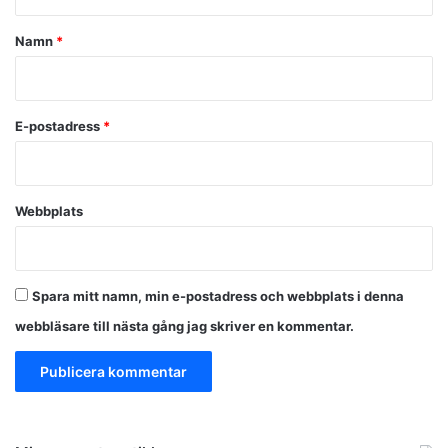
t
a
Namn
*
r
*
E-postadress
*
Webbplats
Spara mitt namn, min e-postadress och webbplats i denna
webbläsare till nästa gång jag skriver en kommentar.