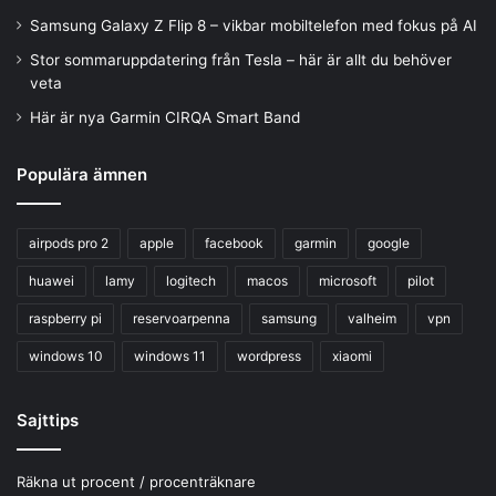
Samsung Galaxy Z Flip 8 – vikbar mobiltelefon med fokus på AI
Stor sommaruppdatering från Tesla – här är allt du behöver
veta
Här är nya Garmin CIRQA Smart Band
Populära ämnen
airpods pro 2
apple
facebook
garmin
google
huawei
lamy
logitech
macos
microsoft
pilot
raspberry pi
reservoarpenna
samsung
valheim
vpn
windows 10
windows 11
wordpress
xiaomi
Sajttips
Räkna ut procent / procenträknare