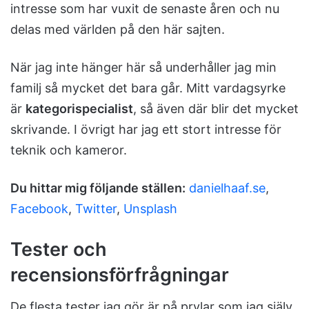
intresse som har vuxit de senaste åren och nu
delas med världen på den här sajten.
När jag inte hänger här så underhåller jag min
familj så mycket det bara går. Mitt vardagsyrke
är
kategorispecialist
, så även där blir det mycket
skrivande. I övrigt har jag ett stort intresse för
teknik och kameror.
Du hittar mig följande ställen:
danielhaaf.se
,
Facebook
,
Twitter
,
Unsplash
Tester och
recensionsförfrågningar
De flesta tester jag gör är på prylar som jag själv