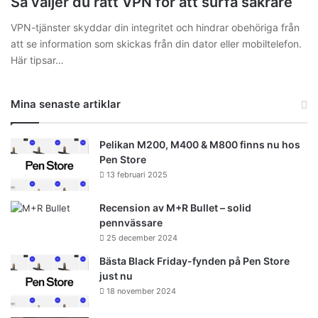
Så väljer du rätt VPN för att surfa säkrare
VPN-tjänster skyddar din integritet och hindrar obehöriga från
att se information som skickas från din dator eller mobiltelefon.
Här tipsar…
Mina senaste artiklar
Pelikan M200, M400 & M800 finns nu hos
Pen Store
13 februari 2025
Recension av M+R Bullet – solid
pennvässare
25 december 2024
Bästa Black Friday-fynden på Pen Store
just nu
18 november 2024