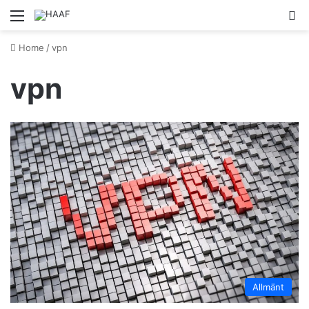
Menu
S
Home
/
vpn
vpn
Allmänt