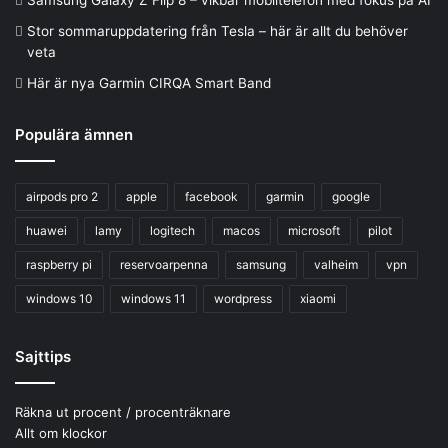
Samsung Galaxy Z Flip 8 – vikbar mobiltelefon med fokus på AI
Stor sommaruppdatering från Tesla – här är allt du behöver
veta
Här är nya Garmin CIRQA Smart Band
Populära ämnen
airpods pro 2
apple
facebook
garmin
google
huawei
lamy
logitech
macos
microsoft
pilot
raspberry pi
reservoarpenna
samsung
valheim
vpn
windows 10
windows 11
wordpress
xiaomi
Sajttips
Räkna ut procent / procenträknare
Allt om klockor