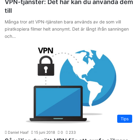
VPN-tjänster: Det här kan du använda dem
till
Många tror att VPN-tjänsten bara används av de som vill
piratkopiera filmer helt anonymt. Det är långt ifrån sanningen
och…
Tips
Daniel Haaf
15 juni 2018
0
233