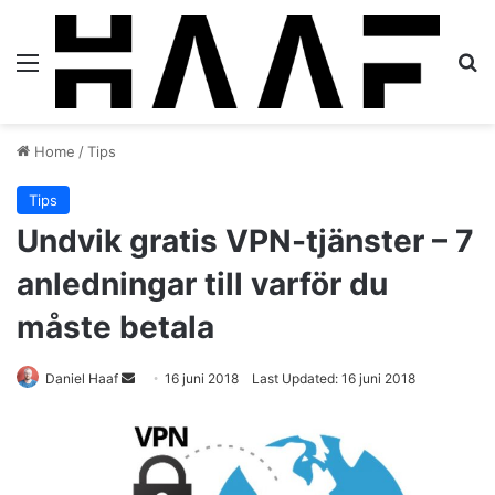
Menu
S
Home
/
Tips
Tips
Undvik gratis VPN-tjänster – 7
anledningar till varför du
måste betala
Daniel Haaf
S
16 juni 2018
Last Updated: 16 juni 2018
e
n
d
a