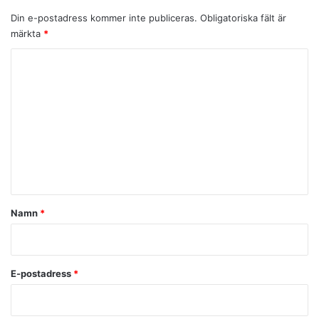
Din e-postadress kommer inte publiceras.
Obligatoriska fält är
märkta
*
K
o
m
m
e
n
t
a
Namn
*
r
*
E-postadress
*