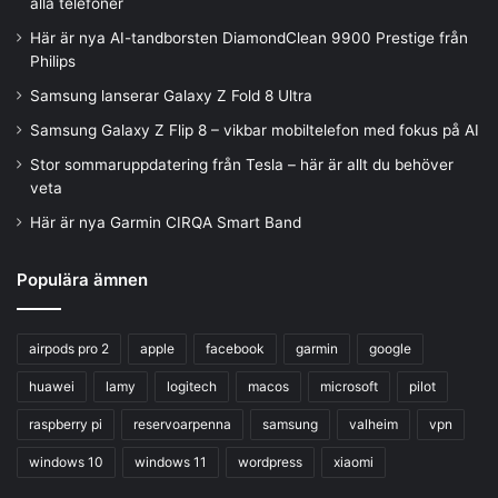
alla telefoner
Här är nya AI-tandborsten DiamondClean 9900 Prestige från
Philips
Samsung lanserar Galaxy Z Fold 8 Ultra
Samsung Galaxy Z Flip 8 – vikbar mobiltelefon med fokus på AI
Stor sommaruppdatering från Tesla – här är allt du behöver
veta
Här är nya Garmin CIRQA Smart Band
Populära ämnen
airpods pro 2
apple
facebook
garmin
google
huawei
lamy
logitech
macos
microsoft
pilot
raspberry pi
reservoarpenna
samsung
valheim
vpn
windows 10
windows 11
wordpress
xiaomi