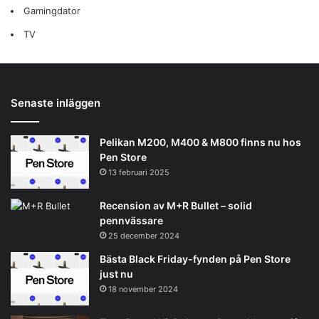
Gamingdator
TV
Senaste inläggen
Pelikan M200, M400 & M800 finns nu hos
Pen Store
13 februari 2025
Recension av M+R Bullet – solid
pennvässare
25 december 2024
Bästa Black Friday-fynden på Pen Store
just nu
18 november 2024