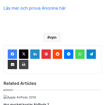
Läs mer och prova Anonine här
vpn
LinkedIn
Pinterest
Reddit
Messenger
WhatsApp
Telegram
Share via Email
Print
Related Articles
Hur mycket kostar AirPods 2