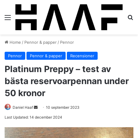
Menu
S
Home
/
Pennor & papper
/
Pennor
Pennor
Pennor & papper
Recensioner
Platinum Preppy – test av
bästa reservoarpennan under
50 kronor
Daniel Haaf
S
10 september 2023
e
Last Updated: 14 december 2024
n
d
a