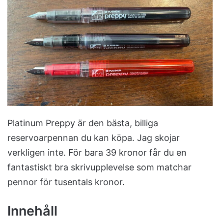
n
e
m
a
i
l
Platinum Preppy är den bästa, billiga
reservoarpennan du kan köpa. Jag skojar
verkligen inte. För bara 39 kronor får du en
fantastiskt bra skrivupplevelse som matchar
pennor för tusentals kronor.
Innehåll