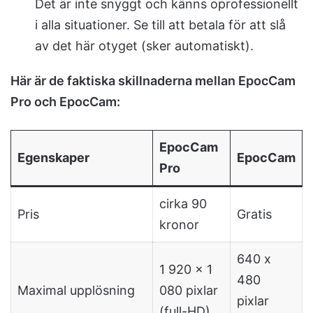
Det är inte snyggt och känns oprofessionellt
i alla situationer. Se till att betala för att slå
av det här otyget (sker automatiskt).
Här är de faktiska skillnaderna mellan EpocCam
Pro och EpocCam:
EpocCam
Egenskaper
EpocCam
Pro
cirka 90
Pris
Gratis
kronor
640 x
1 920 x 1
480
Maximal upplösning
080 pixlar
pixlar
(full-HD)