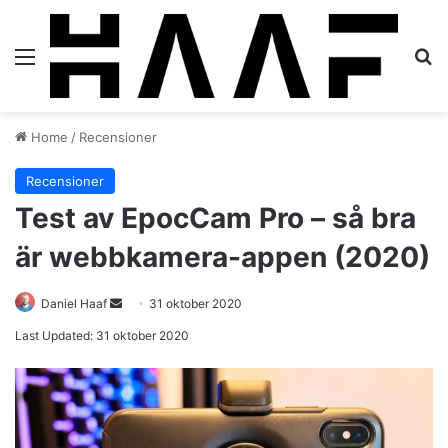
Menu
S
Home
/
Recensioner
Recensioner
Test av EpocCam Pro – så bra
är webbkamera-appen (2020)
Daniel Haaf
S
31 oktober 2020
e
Last Updated: 31 oktober 2020
n
d
a
n
e