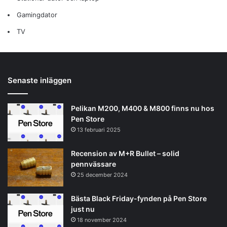
Gamingdator
TV
Senaste inläggen
Pelikan M200, M400 & M800 finns nu hos
Pen Store
13 februari 2025
Recension av M+R Bullet – solid
pennvässare
25 december 2024
Bästa Black Friday-fynden på Pen Store
just nu
18 november 2024