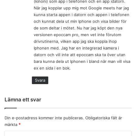
(kinoni) som app i telefonen och en app idatorn.
e
När jag kopplar upp mig mot Google meets har jag
r
kunna starta appen i datorn och appen i telefonen
:
och kunnat dela ut min Iphone och visa bilder för
de som deltar i mötet. Nu har jag köpt den nya
versionen epoccam pro, men vet inte förutom
drivrutinerna, vilken app jag ska koppla ihop
Iphonen med. Jag har en integrerad kamera i
datorn och vill inte att epoccam ska ta över utan
bara kunna dela ut Iphonen i bland när man vill visa
ex en sida i en bok.
Svara
Lämna ett svar
Din e-postadress kommer inte publiceras.
Obligatoriska fält är
märkta
*
K