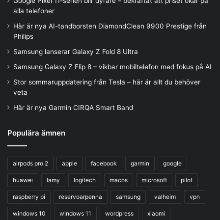
Google Pixel 11-serien blir dyrare – bekräftat att priset ökar på
alla telefoner
Här är nya AI-tandborsten DiamondClean 9900 Prestige från
Philips
Samsung lanserar Galaxy Z Fold 8 Ultra
Samsung Galaxy Z Flip 8 – vikbar mobiltelefon med fokus på AI
Stor sommaruppdatering från Tesla – här är allt du behöver
veta
Här är nya Garmin CIRQA Smart Band
Populära ämnen
airpods pro 2
apple
facebook
garmin
google
huawei
lamy
logitech
macos
microsoft
pilot
raspberry pi
reservoarpenna
samsung
valheim
vpn
windows 10
windows 11
wordpress
xiaomi