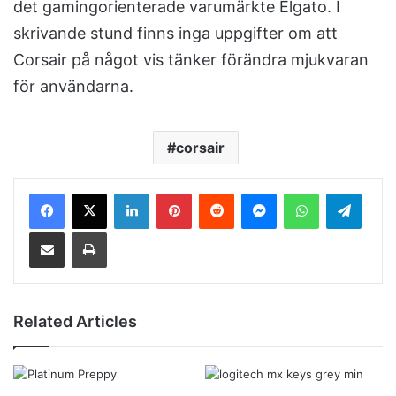
det gamingorienterade varumärkte Elgato. I
skrivande stund finns inga uppgifter om att
Corsair på något vis tänker förändra mjukvaran
för användarna.
corsair
LinkedIn
Pinterest
Reddit
Messenger
WhatsApp
Telegram
Share via Email
Print
Related Articles