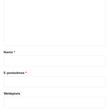
o
m
m
e
n
t
a
Namn
*
r
*
E-postadress
*
Webbplats