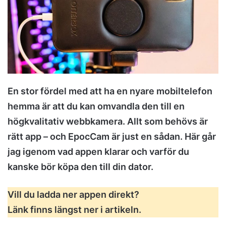
m
a
i
l
En stor fördel med att ha en nyare mobiltelefon
hemma är att du kan omvandla den till en
högkvalitativ webbkamera. Allt som behövs är
rätt app – och EpocCam är just en sådan. Här går
jag igenom vad appen klarar och varför du
kanske bör köpa den till din dator.
Vill du ladda ner appen direkt?
Länk finns längst ner i artikeln.