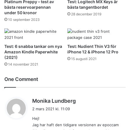
Platinum Preppy – test av
Test: Logitech MX Keys är
bästa reservoarpennan
bästa tangentbordet
under 50 kronor
28 december 2019
10 september 2023
Test: 6 snabba tankar om nya
Test: Nudient Thin V3 för
Amazon Kindle Paperwhite
iPhone 12 & iPhone 12 Pro
(2021)
15 augusti 2021
14 november 2021
One Comment
s
Monika Lundberg
k
2 mars 2021 kl. 11:09
r
Hej!
i
Jag har haft den tidigare versionen av epoccam
v