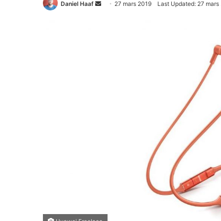
Daniel Haaf
S
27 mars 2019
Last Updated: 27 mars
e
n
d
a
n
e
m
a
i
l