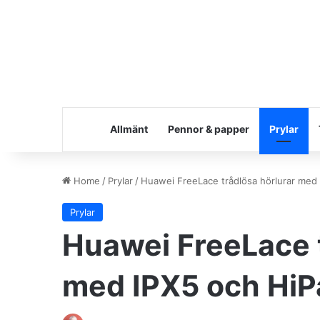
Allmänt
Pennor & papper
Prylar
Home
/
Prylar
/
Huawei FreeLace trådlösa hörlurar med 
Prylar
Huawei FreeLace t
med IPX5 och HiPa