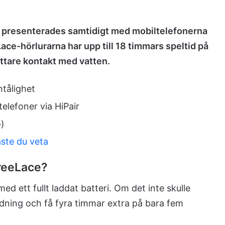
m presenterades samtidigt med mobiltelefonerna
ce-hörlurarna har upp till 18 timmars speltid på
ättare kontakt med vatten.
tålighet
elefoner via HiPair
o)
ste du veta
FreeLace?
ed ett fullt laddat batteri. Om det inte skulle
dning och få fyra timmar extra på bara fem