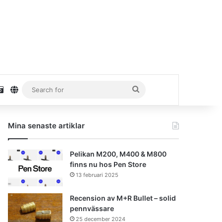
stagram
Unsplash
danielhaaf.se
Search
for
Mina senaste artiklar
Pelikan M200, M400 & M800
finns nu hos Pen Store
13 februari 2025
Recension av M+R Bullet – solid
pennvässare
25 december 2024