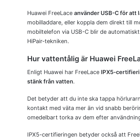
Huawei FreeLace
använder USB-C för att 
mobilladdare, eller koppla dem direkt till m
mobiltelefon via USB-C blir de automatiskt
HiPair-tekniken.
Hur vattentålig är Huawei FreeL
Enligt Huawei har FreeLace
IPX5-certifieri
stänk från vatten
.
Det betyder att du inte ska tappa hörlurarn
kontakt med väta mer än vid snabb berörin
omedelbart torka av dem efter användnin
IPX5-certifieringen betyder också att Fre