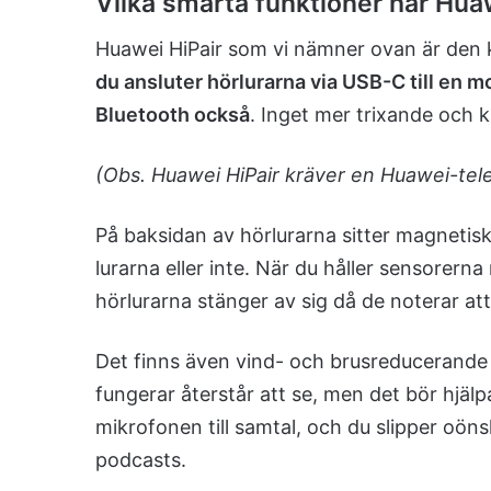
Vilka smarta funktioner har Hu
Huawei HiPair som vi nämner ovan är den 
du ansluter hörlurarna via USB-C till en m
Bluetooth också
. Inget mer trixande och k
(Obs. Huawei HiPair kräver en Huawei-tel
På baksidan av hörlurarna sitter magneti
lurarna eller inte. När du håller sensorern
hörlurarna stänger av sig då de noterar at
Det finns även vind- och brusreducerande 
fungerar återstår att se, men det bör hjälp
mikrofonen till samtal, och du slipper oönsk
podcasts.