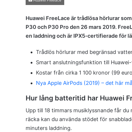
Huawei Freelace
Huawei FreeLace är trådlösa hörlurar so
P30 och P30 Pro den 26 mars 2019. FreeLa
en laddning och är IPX5-certifierade för l
Trådlös hörlurar med begränsad vatten
Smart anslutningsfunktion till Huawei-t
Kostar från cirka 1 100 kronor (99 eur
Nya Apple AirPods (2019) – det här må
Hur lång batteritid har Huawei 
Upp till 18 timmars musiklyssnande får du m
räcka kan du använda stödet för snabblad
minuters laddning.