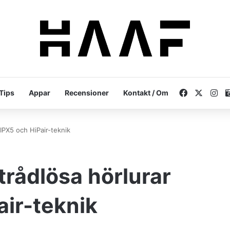
Facebook
X
In
Tips
Appar
Recensioner
Kontakt / Om
IPX5 och HiPair-teknik
rådlösa hörlurar
ir-teknik