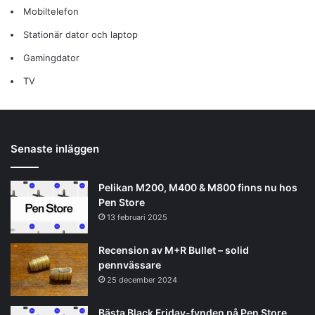
Mobiltelefon
Stationär dator och laptop
Gamingdator
TV
Senaste inläggen
Pelikan M200, M400 & M800 finns nu hos
Pen Store
13 februari 2025
Recension av M+R Bullet – solid
pennvässare
25 december 2024
Bästa Black Friday-fynden på Pen Store