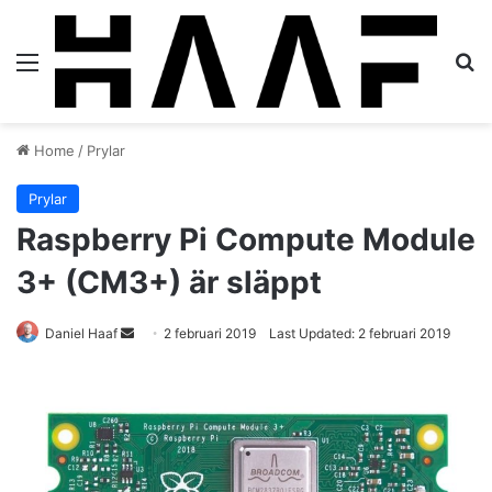
Menu
S
Home
/
Prylar
Prylar
Raspberry Pi Compute Module
3+ (CM3+) är släppt
Daniel Haaf
S
2 februari 2019
Last Updated: 2 februari 2019
e
n
d
a
n
e