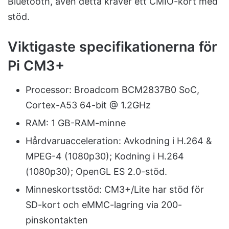
Bluetooth, även detta kräver ett CMIO-kort med
stöd.
Viktigaste specifikationerna för
Pi CM3+
Processor: Broadcom BCM2837B0 SoC,
Cortex-A53 64-bit @ 1.2GHz
RAM: 1 GB-RAM-minne
Hårdvaruacceleration: Avkodning i H.264 &
MPEG-4 (1080p30); Kodning i H.264
(1080p30); OpenGL ES 2.0-stöd.
Minneskortsstöd: CM3+/Lite har stöd för
SD-kort och eMMC-lagring via 200-
pinskontakten