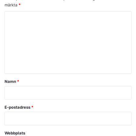
märkta
*
K
o
m
m
e
n
t
a
Namn
*
r
*
E-postadress
*
Webbplats