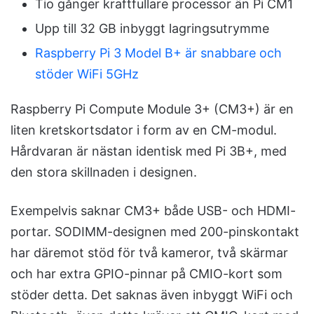
Tio gånger kraftfullare processor än Pi CM1
Upp till 32 GB inbyggt lagringsutrymme
Raspberry Pi 3 Model B+ är snabbare och
stöder WiFi 5GHz
Raspberry Pi Compute Module 3+ (CM3+) är en
liten kretskortsdator i form av en CM-modul.
Hårdvaran är nästan identisk med Pi 3B+, med
den stora skillnaden i designen.
Exempelvis saknar CM3+ både USB- och HDMI-
portar. SODIMM-designen med 200-pinskontakt
har däremot stöd för två kameror, två skärmar
och har extra GPIO-pinnar på CMIO-kort som
stöder detta. Det saknas även inbyggt WiFi och