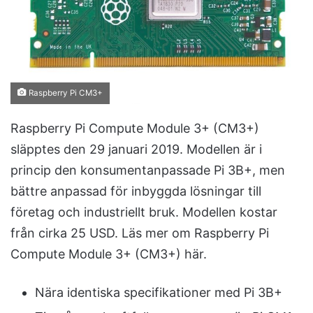
m
a
i
l
Raspberry Pi CM3+
Raspberry Pi Compute Module 3+ (CM3+)
släpptes den 29 januari 2019. Modellen är i
princip den konsumentanpassade Pi 3B+, men
bättre anpassad för inbyggda lösningar till
företag och industriellt bruk. Modellen kostar
från cirka 25 USD. Läs mer om Raspberry Pi
Compute Module 3+ (CM3+) här.
Nära identiska specifikationer med Pi 3B+