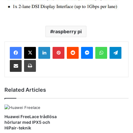
raspberry pi
LinkedIn
Pinterest
Reddit
Messenger
WhatsApp
Telegram
Share via Email
Print
Related Articles
Huawei FreeLace trådlösa
hörlurar med IPX5 och
HiPair-teknik