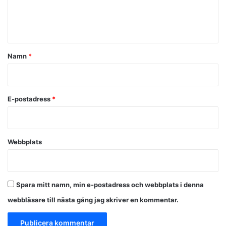
e
n
t
a
Namn
*
r
*
E-postadress
*
Webbplats
Spara mitt namn, min e-postadress och webbplats i denna
webbläsare till nästa gång jag skriver en kommentar.