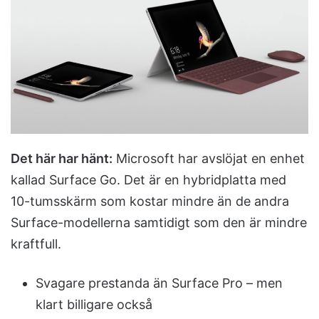
n
e
m
a
i
l
Det här har hänt:
Microsoft har avslöjat en enhet
kallad Surface Go. Det är en hybridplatta med
10-tumsskärm som kostar mindre än de andra
Surface-modellerna samtidigt som den är mindre
kraftfull.
Svagare prestanda än Surface Pro – men
klart billigare också