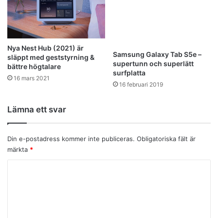
Nya Nest Hub (2021) är
Samsung Galaxy Tab S5e –
släppt med geststyrning &
supertunn och superlätt
bättre högtalare
surfplatta
16 mars 2021
16 februari 2019
Lämna ett svar
Din e-postadress kommer inte publiceras.
Obligatoriska fält är
märkta
*
K
o
m
m