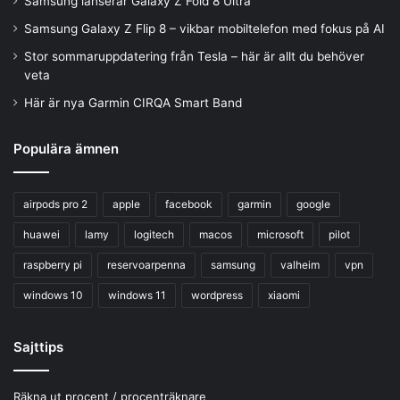
Samsung lanserar Galaxy Z Fold 8 Ultra
Samsung Galaxy Z Flip 8 – vikbar mobiltelefon med fokus på AI
Stor sommaruppdatering från Tesla – här är allt du behöver
veta
Här är nya Garmin CIRQA Smart Band
Populära ämnen
airpods pro 2
apple
facebook
garmin
google
huawei
lamy
logitech
macos
microsoft
pilot
raspberry pi
reservoarpenna
samsung
valheim
vpn
windows 10
windows 11
wordpress
xiaomi
Sajttips
Räkna ut procent / procenträknare