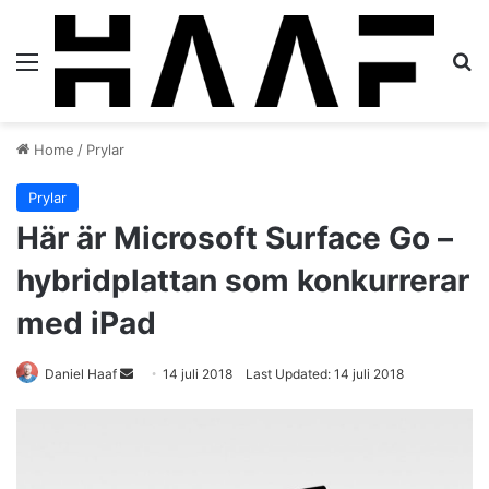
Menu
S
Home
/
Prylar
Prylar
Här är Microsoft Surface Go –
hybridplattan som konkurrerar
med iPad
Daniel Haaf
S
14 juli 2018
Last Updated: 14 juli 2018
e
n
d
a