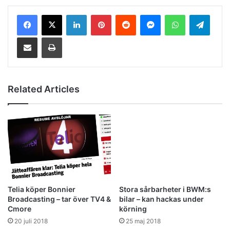
LinkedIn
Pinterest
Reddit
Messenger
WhatsApp
Telegram
Share via Email
Print
Related Articles
Telia köper Bonnier
Stora sårbarheter i BWM:s
Broadcasting – tar över TV4 &
bilar – kan hackas under
Cmore
körning
20 juli 2018
25 maj 2018