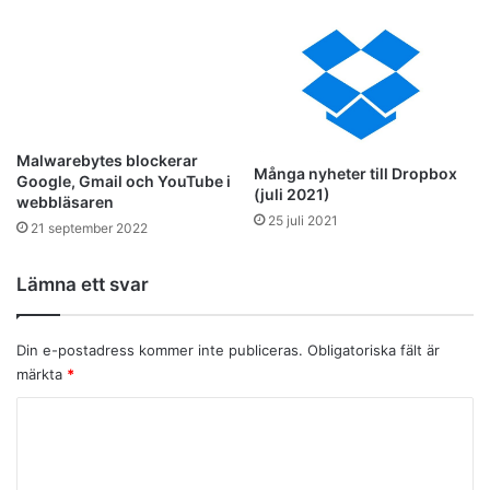
Malwarebytes blockerar
Många nyheter till Dropbox
Google, Gmail och YouTube i
(juli 2021)
webbläsaren
25 juli 2021
21 september 2022
Lämna ett svar
Din e-postadress kommer inte publiceras.
Obligatoriska fält är
märkta
*
K
o
m