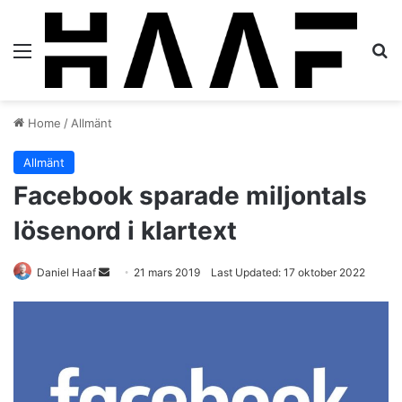
Menu
S
Home
/
Allmänt
Allmänt
Facebook sparade miljontals
lösenord i klartext
Daniel Haaf
S
21 mars 2019
Last Updated: 17 oktober 2022
e
n
d
a
n
e