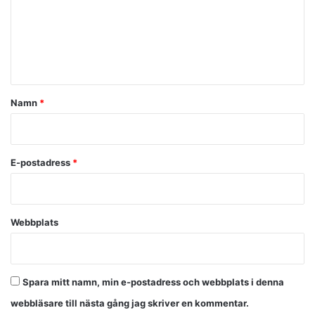
m
e
n
t
a
Namn
*
r
*
E-postadress
*
Webbplats
Spara mitt namn, min e-postadress och webbplats i denna
webbläsare till nästa gång jag skriver en kommentar.