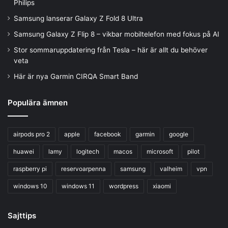
Philips
Samsung lanserar Galaxy Z Fold 8 Ultra
Samsung Galaxy Z Flip 8 – vikbar mobiltelefon med fokus på AI
Stor sommaruppdatering från Tesla – här är allt du behöver
veta
Här är nya Garmin CIRQA Smart Band
Populära ämnen
airpods pro 2
apple
facebook
garmin
google
huawei
lamy
logitech
macos
microsoft
pilot
raspberry pi
reservoarpenna
samsung
valheim
vpn
windows 10
windows 11
wordpress
xiaomi
Sajttips