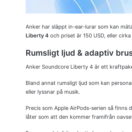
Anker har släppt in-ear-lurar som kan mäta
Liberty 4
och priset är 150 USD, eller cirk
Rumsligt ljud & adaptiv bru
Anker Soundcore Liberty 4 är ett kraftpa
Bland annat rumsligt ljud som kan personan
eller lyssnar på musik.
Precis som Apple AirPods-serien så finns dy
låter som att den kommer framifrån oavset