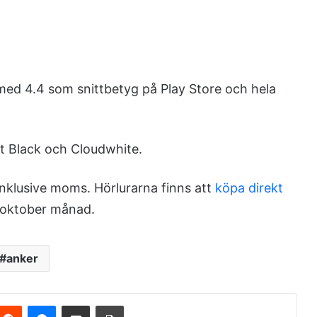
med 4.4 som snittbetyg på Play Store och hela
ht Black och Cloudwhite.
 inklusive moms. Hörlurarna finns att
köpa direkt
n oktober månad.
anker
Reddit
Messenger
Share via Email
Print