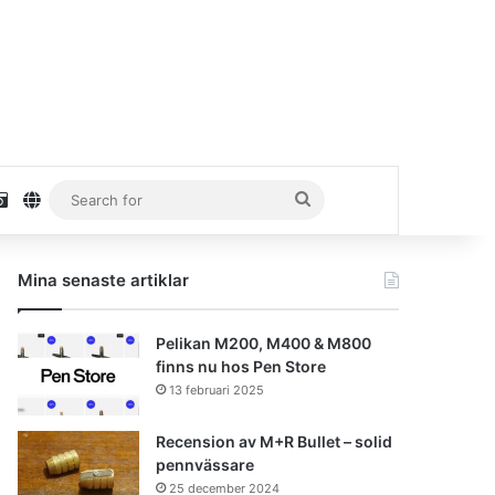
stagram
Unsplash
danielhaaf.se
Search
for
Mina senaste artiklar
Pelikan M200, M400 & M800
finns nu hos Pen Store
13 februari 2025
Recension av M+R Bullet – solid
pennvässare
25 december 2024