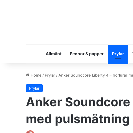
Allmänt
Pennor & papper
Prylar
Home
/
Prylar
/
Anker Soundcore Liberty 4 – hörlurar m
Prylar
Anker Soundcore L
med pulsmätning