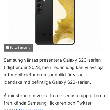
n
e
m
a
i
l
Foto: Samsung
Samsung väntas presentera Galaxy S23-serien
tidigt under 2023, men redan idag kan vi avslöja
att mobiltelefonerna sannolikt är visuellt
identiska md befintliga Galaxy S22-serien.
Åtminstone om vi ska tro de senaste uppgifterna
från kända Samsung-läckaren och Twitter-