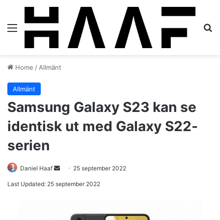
Menu
S
Home
/
Allmänt
Allmänt
Samsung Galaxy S23 kan se
identisk ut med Galaxy S22-
serien
Daniel Haaf
S
25 september 2022
e
Last Updated: 25 september 2022
n
d
a