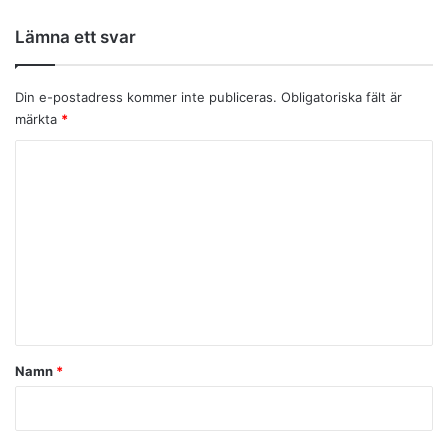
Lämna ett svar
Din e-postadress kommer inte publiceras.
Obligatoriska fält är
märkta
*
K
o
m
m
e
n
t
a
Namn
*
r
*