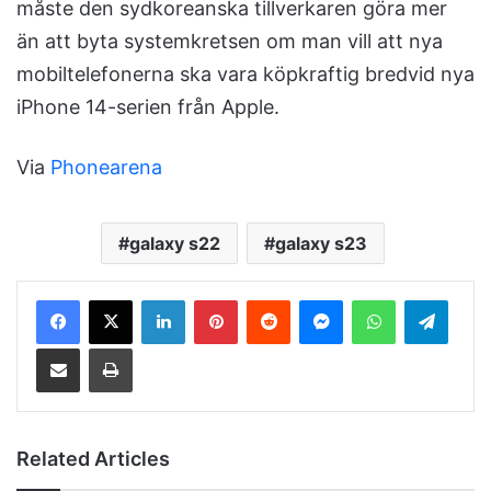
måste den sydkoreanska tillverkaren göra mer
än att byta systemkretsen om man vill att nya
mobiltelefonerna ska vara köpkraftig bredvid nya
iPhone 14-serien från Apple.
Via
Phonearena
galaxy s22
galaxy s23
LinkedIn
Pinterest
Reddit
Messenger
WhatsApp
Telegram
Share via Email
Print
Related Articles