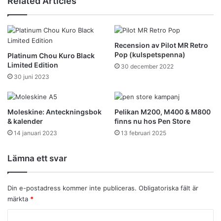
Related Articles
Recension av Pilot MR Retro
Pop (kulspetspenna)
Platinum Chou Kuro Black
Limited Edition
30 december 2022
30 juni 2023
Moleskine: Anteckningsbok
Pelikan M200, M400 & M800
& kalender
finns nu hos Pen Store
14 januari 2023
13 februari 2025
Lämna ett svar
Din e-postadress kommer inte publiceras.
Obligatoriska fält är
märkta
*
K