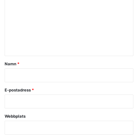
o
m
m
e
n
t
a
Namn
*
r
*
E-postadress
*
Webbplats