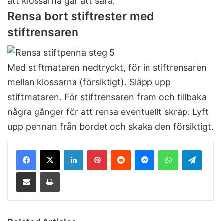
att klossarna går att sära.
Rensa bort stiftrester med
stiftrensaren
Med stiftmataren nedtryckt, för in stiftrensaren
mellan klossarna (försiktigt). Släpp upp
stiftmataren. För stiftrensaren fram och tillbaka
några gånger för att rensa eventuellt skräp. Lyft
upp pennan från bordet och skaka den försiktigt.
LinkedIn
Pinterest
Reddit
Messenger
WhatsApp
Telegram
Share via Email
Print