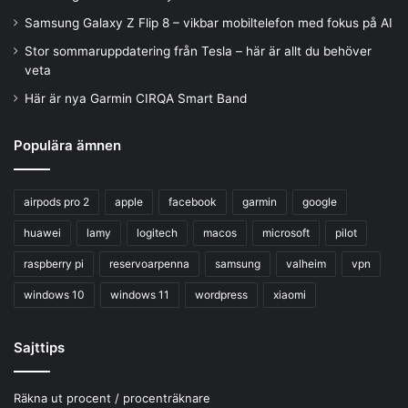
Samsung Galaxy Z Flip 8 – vikbar mobiltelefon med fokus på AI
Stor sommaruppdatering från Tesla – här är allt du behöver
veta
Här är nya Garmin CIRQA Smart Band
Populära ämnen
airpods pro 2
apple
facebook
garmin
google
huawei
lamy
logitech
macos
microsoft
pilot
raspberry pi
reservoarpenna
samsung
valheim
vpn
windows 10
windows 11
wordpress
xiaomi
Sajttips
Räkna ut procent / procenträknare