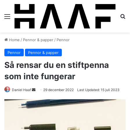
Menu
S
Home
/
Pennor & papper
/
Pennor
Pennor
Pennor & papper
Så rensar du en stiftpenna
som inte fungerar
Daniel Haaf
S
29 december 2022
Last Updated: 15 juli 2023
e
n
d
a
n