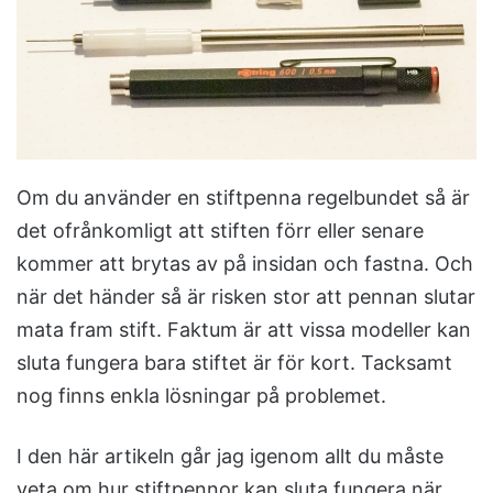
e
m
a
i
l
Om du använder en stiftpenna regelbundet så är
det ofrånkomligt att stiften förr eller senare
kommer att brytas av på insidan och fastna. Och
när det händer så är risken stor att pennan slutar
mata fram stift. Faktum är att vissa modeller kan
sluta fungera bara stiftet är för kort. Tacksamt
nog finns enkla lösningar på problemet.
I den här artikeln går jag igenom allt du måste
veta om hur stiftpennor kan sluta fungera när