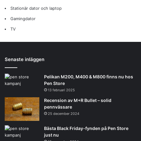
Stationär dator och laptop
Gamingdator
TV
Senaste inläggen
Pelikan M200, M400 & M800 finns nu hos
Pen Store
13 februari 2025
Recension av M+R Bullet – solid
pennvässare
25 december 2024
Bästa Black Friday-fynden på Pen Store
just nu