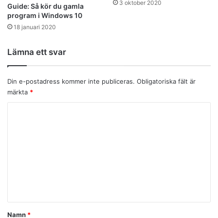
3 oktober 2020
Guide: Så kör du gamla
program i Windows 10
18 januari 2020
Lämna ett svar
Din e-postadress kommer inte publiceras.
Obligatoriska fält är
märkta
*
K
o
m
m
e
n
t
a
Namn
*