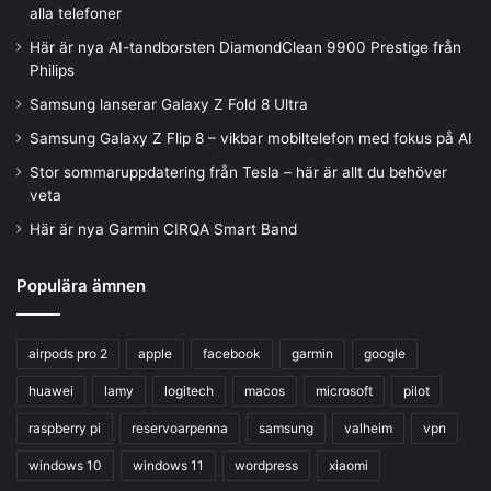
alla telefoner
Här är nya AI-tandborsten DiamondClean 9900 Prestige från
Philips
Samsung lanserar Galaxy Z Fold 8 Ultra
Samsung Galaxy Z Flip 8 – vikbar mobiltelefon med fokus på AI
Stor sommaruppdatering från Tesla – här är allt du behöver
veta
Här är nya Garmin CIRQA Smart Band
Populära ämnen
airpods pro 2
apple
facebook
garmin
google
huawei
lamy
logitech
macos
microsoft
pilot
raspberry pi
reservoarpenna
samsung
valheim
vpn
windows 10
windows 11
wordpress
xiaomi