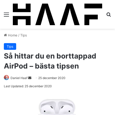
Menu
S
Home
/
Tips
Tips
Så hittar du en borttappad
AirPod – bästa tipsen
Daniel Haaf
S
25 december 2020
e
Last Updated: 25 december 2020
n
d
a
n
e