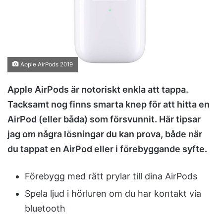
m
a
i
l
Apple AirPods 2019
Apple AirPods är notoriskt enkla att tappa.
Tacksamt nog finns smarta knep för att hitta en
AirPod (eller båda) som försvunnit. Här tipsar
jag om några lösningar du kan prova, både när
du tappat en AirPod eller i förebyggande syfte.
Förebygg med rätt prylar till dina AirPods
Spela ljud i hörluren om du har kontakt via
bluetooth