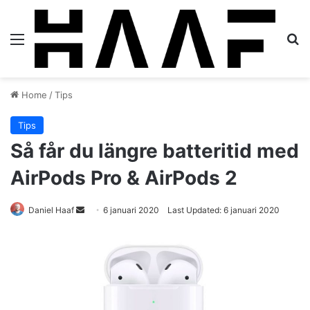
Menu
S
Home
/
Tips
Tips
Så får du längre batteritid med
AirPods Pro & AirPods 2
Daniel Haaf
S
6 januari 2020
Last Updated: 6 januari 2020
e
n
d
a
n
e