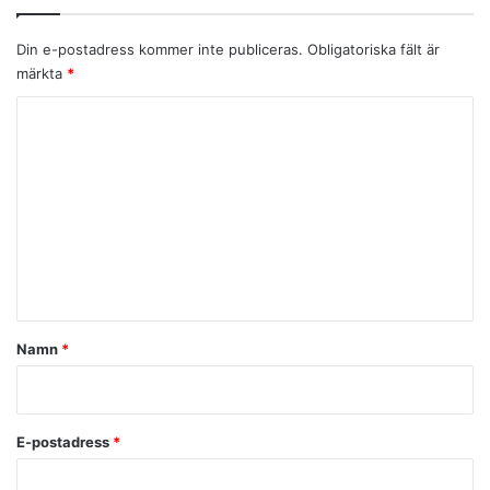
Din e-postadress kommer inte publiceras.
Obligatoriska fält är
märkta
*
K
o
m
m
e
n
t
a
Namn
*
r
*
E-postadress
*