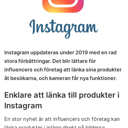
m
a
i
l
Instagram uppdateras under 2019 med en rad
stora förbättringar. Det blir lättare för
influencers och företag att länka sina produkter
åt besökarna, och kameran får nya funktioner.
Enklare att länka till produkter i
Instagram
En stor nyhet är att influencers och företag kan
länka produkter i inlägg direkt på bilderna.