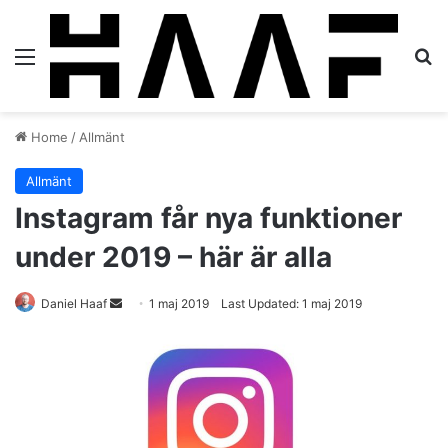
Menu
S
Home
/
Allmänt
Allmänt
Instagram får nya funktioner
under 2019 – här är alla
Daniel Haaf
S
1 maj 2019
Last Updated: 1 maj 2019
e
n
d
a
n
e