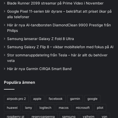
Blade Runner 2099 streamar på Prime Video i November
Google Pixel 11-serien blir dyrare – bekräftat att priset ökar på
alla telefoner
Här är nya AI-tandborsten DiamondClean 9900 Prestige från
Philips
Samsung lanserar Galaxy Z Fold 8 Ultra
Samsung Galaxy Z Flip 8 – vikbar mobiltelefon med fokus på AI
Stor sommaruppdatering från Tesla – här är allt du behöver
veta
Här är nya Garmin CIRQA Smart Band
Populära ämnen
airpods pro 2
apple
facebook
garmin
google
huawei
lamy
logitech
macos
microsoft
pilot
raspberry pi
reservoarpenna
samsung
valheim
vpn