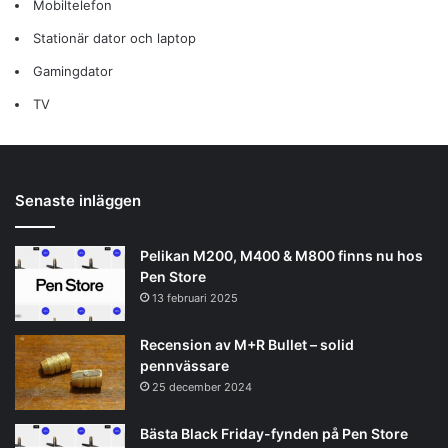
Mobiltelefon
Stationär dator och laptop
Gamingdator
TV
Senaste inläggen
Pelikan M200, M400 & M800 finns nu hos
Pen Store
13 februari 2025
Recension av M+R Bullet – solid
pennvässare
25 december 2024
Bästa Black Friday-fynden på Pen Store