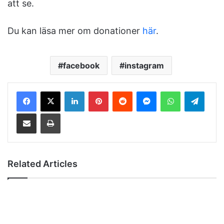
att se.
Du kan läsa mer om donationer
här
.
facebook
instagram
LinkedIn
Pinterest
Reddit
Messenger
WhatsApp
Telegram
Share via Email
Print
Related Articles