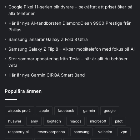
Google Pixel 11-serien blir dyrare – bekräftat att priset ökar på
alla telefoner
Här är nya AI-tandborsten DiamondClean 9900 Prestige från
Philips
Samsung lanserar Galaxy Z Fold 8 Ultra
Samsung Galaxy Z Flip 8 – vikbar mobiltelefon med fokus på AI
Stor sommaruppdatering från Tesla – här är allt du behöver
veta
Här är nya Garmin CIRQA Smart Band
Populära ämnen
airpods pro 2
apple
facebook
garmin
google
huawei
lamy
logitech
macos
microsoft
pilot
raspberry pi
reservoarpenna
samsung
valheim
vpn