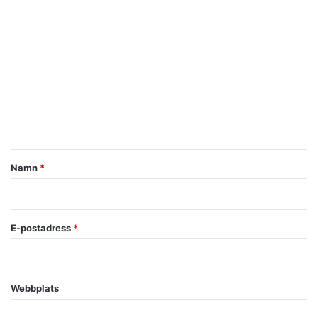
K
o
m
m
e
n
t
a
Namn
*
r
*
E-postadress
*
Webbplats