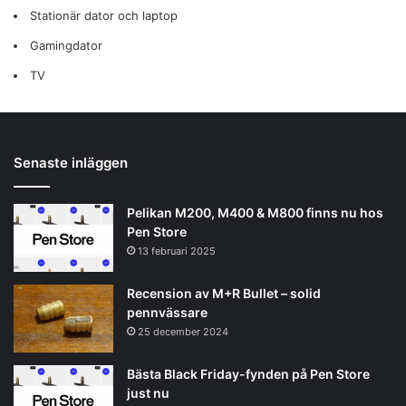
Stationär dator och laptop
Gamingdator
TV
Senaste inläggen
Pelikan M200, M400 & M800 finns nu hos
Pen Store
13 februari 2025
Recension av M+R Bullet – solid
pennvässare
25 december 2024
Bästa Black Friday-fynden på Pen Store
just nu