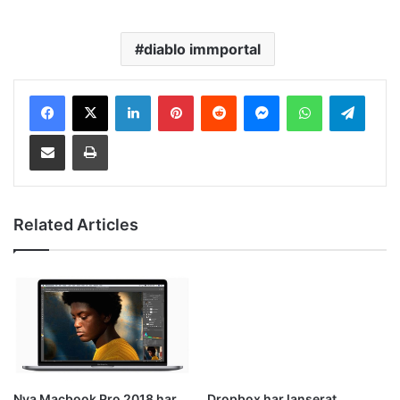
diablo immportal
LinkedIn
Pinterest
Reddit
Messenger
WhatsApp
Telegram
Share via Email
Print
Related Articles
Nya Macbook Pro 2018 har
Dropbox har lanserat