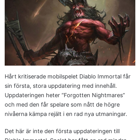
n
e
m
a
i
l
Hårt kritiserade mobilspelet Diablo Immortal får
sin första, stora uppdatering med innehåll.
Uppdateringen heter “Forgotten Nightmares”
och med den får spelare som nått de högre
nivåerna kämpa rejält i en rad nya utmaningar.
Det här är inte den första uppdateringen till