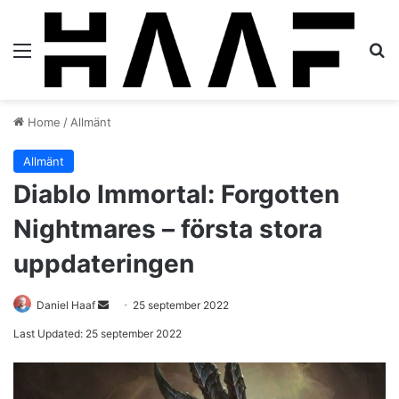
Menu
S
Home
/
Allmänt
Allmänt
Diablo Immortal: Forgotten
Nightmares – första stora
uppdateringen
Daniel Haaf
S
25 september 2022
e
Last Updated: 25 september 2022
n
d
a