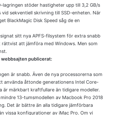
D-lagringen stöder hastigheter upp till 3,2 GB/s
s vid sekventiell skrivning till SSD-enheten. När
get BlackMagic Disk Speed såg de en
ignat sitt nya APFS-filsystem för extra snabb
helt rättvist att jämföra med Windows. Men som
nst.
m webbsajten publicerat:
ringen är snabb. Även de nya processorerna som
att använda åttonde generationens Intel Core-
ka är märkbart kraftfullare än tidigare modeller.
 mindre 13-tumsmodellen av Macbook Pro 2018
. Det är bättre än alla tidigare jämförbara
n vissa konfigurationer av iMac Pro. Om vi