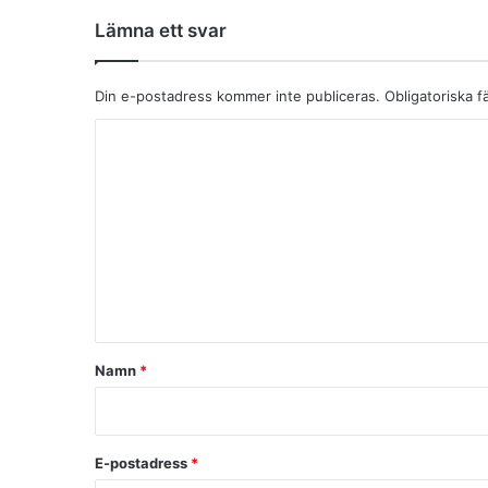
Lämna ett svar
Din e-postadress kommer inte publiceras.
Obligatoriska f
K
o
m
m
e
n
t
a
Namn
*
r
*
E-postadress
*