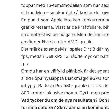
toppar med 15-tumsmodellen som har sexkär
siffror. Men – smakar det så kostar det giv
En punkt som Apple inte kan konkurrera p
grafikkretsarna. Visst är de kraftfullare, 
strömeffektiva än tidigare. Men de har int
använder Nvidia- eller AMD-grafik.
Det märks exempelvis i spelet Dirt 3 där
fps, medan Dell XPS 13 nådde mycket bätt
fps.
Om du har en välfylld plånbok är det egen
alltid köpa nysläppta Blackmagic eGPU som 
inbyggt Radeon Pro 580-grafikkort. Det kost
800 kronor inklusive moms. Dyrt, men pre
Vad tycker du om de nya resultaten? Och 
för sina datorer? Skriv gärna en kommenta