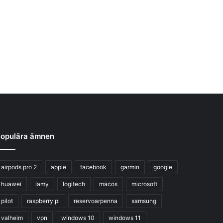
opulära ämnen
airpods pro 2
apple
facebook
garmin
google
huawei
lamy
logitech
macos
microsoft
pilot
raspberry pi
reservoarpenna
samsung
valheim
vpn
windows 10
windows 11