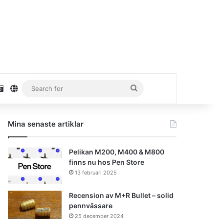
stagram
Unsplash
danielhaaf.se
Search
for
Mina senaste artiklar
Pelikan M200, M400 & M800
finns nu hos Pen Store
13 februari 2025
Recension av M+R Bullet – solid
pennvässare
25 december 2024