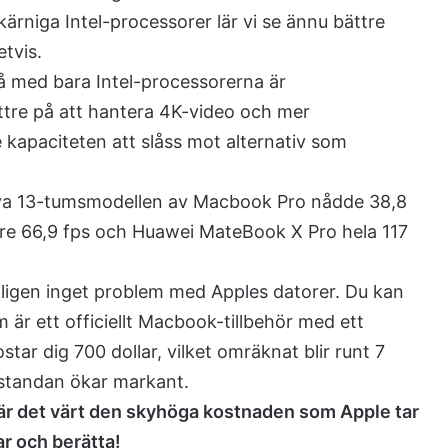
niga Intel-processorer lär vi se ännu bättre
etvis.
å med bara Intel-processorerna är
bättre på att hantera 4K-video och mer
e kapaciteten att slåss mot alternativ som
 nya 13-tumsmodellen av Macbook Pro nådde 38,8
re 66,9 fps och Huawei MateBook X Pro hela 117
tligen inget problem med Apples datorer. Du kan
är ett officiellt Macbook-tillbehör med ett
ar dig 700 dollar, vilket omräknat blir runt 7
standan ökar markant.
är det värt den skyhöga kostnaden som Apple tar
r och berätta!