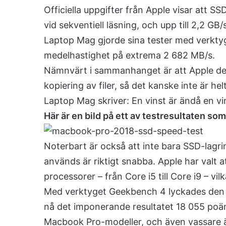
Officiella uppgifter från Apple visar att SS
vid sekventiell läsning, och upp till 2,2 GB/
Laptop Mag gjorde sina tester med verkty
medelhastighet på extrema 2 682 MB/s.
Nämnvärt i sammanhanget är att Apple des
kopiering av filer, så det kanske inte är 
Laptop Mag skriver: En vinst är ändå en vi
Här är en bild på ett av testresultaten so
Noterbart är också att inte bara SSD-lag
används är riktigt snabba. Apple har valt 
processorer – från Core i5 till Core i9 – vil
Med verktyget Geekbench 4 lyckades den
nå det imponerande resultatet 18 055 poäng
Macbook Pro-modeller, och även vassare ä