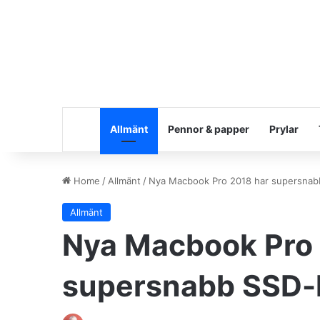
Allmänt
Pennor & papper
Prylar
Home
/
Allmänt
/
Nya Macbook Pro 2018 har supersnab
Allmänt
Nya Macbook Pro 
supersnabb SSD-l