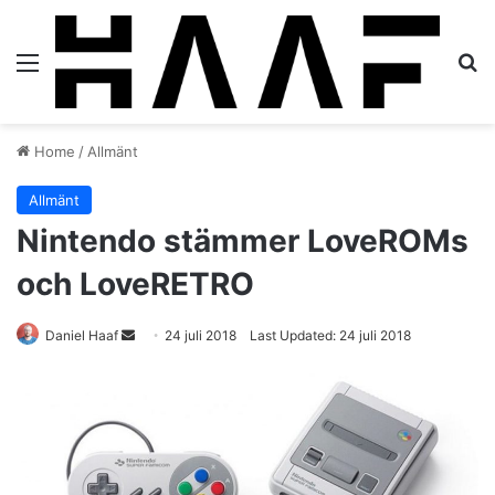
Menu
S
Home
/
Allmänt
Allmänt
Nintendo stämmer LoveROMs
och LoveRETRO
Daniel Haaf
S
24 juli 2018
Last Updated: 24 juli 2018
e
n
d
a
n
e