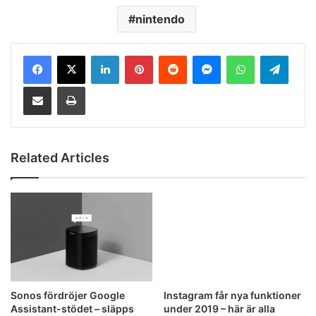
nintendo
LinkedIn
Pinterest
Reddit
Messenger
WhatsApp
Telegram
Share via Email
Print
Related Articles
Sonos fördröjer Google
Instagram får nya funktioner
Assistant-stödet – släpps
under 2019 – här är alla