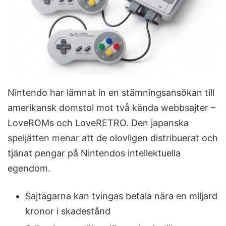
m
a
i
l
Nintendo har lämnat in en stämningsansökan till
amerikansk domstol mot två kända webbsajter –
LoveROMs och LoveRETRO. Den japanska
speljätten menar att de olovligen distribuerat och
tjänat pengar på Nintendos intellektuella
egendom.
Sajtägarna kan tvingas betala nära en miljard
kronor i skadestånd