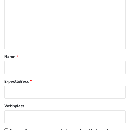
o
m
m
e
n
t
a
Namn
*
r
*
E-postadress
*
Webbplats