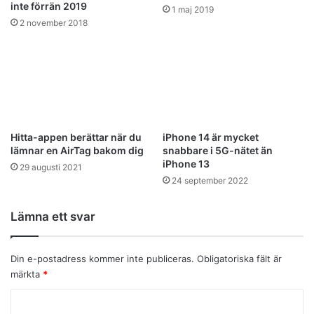
inte förrän 2019
1 maj 2019
2 november 2018
Hitta-appen berättar när du
iPhone 14 är mycket
lämnar en AirTag bakom dig
snabbare i 5G-nätet än
iPhone 13
29 augusti 2021
24 september 2022
Lämna ett svar
Din e-postadress kommer inte publiceras.
Obligatoriska fält är
märkta
*
K