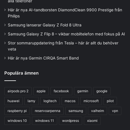
alla telefoner
Här är nya AI-tandborsten DiamondClean 9900 Prestige från
Philips
Samsung lanserar Galaxy Z Fold 8 Ultra
Samsung Galaxy Z Flip 8 – vikbar mobiltelefon med fokus på AI
Stor sommaruppdatering från Tesla – här är allt du behöver
veta
Här är nya Garmin CIRQA Smart Band
Populära ämnen
airpods pro 2
apple
facebook
garmin
google
huawei
lamy
logitech
macos
microsoft
pilot
raspberry pi
reservoarpenna
samsung
valheim
vpn
windows 10
windows 11
wordpress
xiaomi