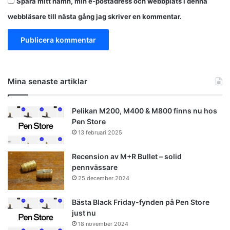
Spara mitt namn, min e-postadress och webbplats i denna
webbläsare till nästa gång jag skriver en kommentar.
Mina senaste artiklar
Pelikan M200, M400 & M800 finns nu hos
Pen Store
13 februari 2025
Recension av M+R Bullet – solid
pennvässare
25 december 2024
Bästa Black Friday-fynden på Pen Store
just nu
18 november 2024