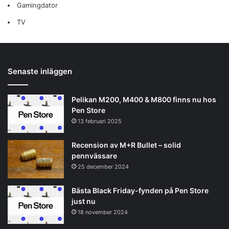
Gamingdator
TV
Senaste inläggen
Pelikan M200, M400 & M800 finns nu hos
Pen Store
13 februari 2025
Recension av M+R Bullet – solid
pennvässare
25 december 2024
Bästa Black Friday-fynden på Pen Store
just nu
18 november 2024