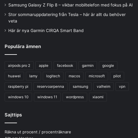
Samsung Galaxy Z Flip 8 – vikbar mobiltelefon med fokus på AI
Stor sommaruppdatering från Tesla – här är allt du behöver
veta
Här är nya Garmin CIRQA Smart Band
Populära ämnen
airpods pro 2
apple
facebook
garmin
google
huawei
lamy
logitech
macos
microsoft
pilot
raspberry pi
reservoarpenna
samsung
valheim
vpn
windows 10
windows 11
wordpress
xiaomi
Sajttips
Räkna ut procent / procenträknare