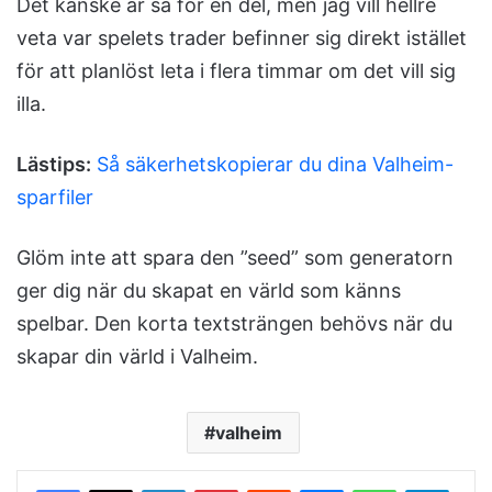
Det kanske är så för en del, men jag vill hellre
veta var spelets trader befinner sig direkt istället
för att planlöst leta i flera timmar om det vill sig
illa.
Lästips:
Så säkerhetskopierar du dina Valheim-
sparfiler
Glöm inte att spara den ”seed” som generatorn
ger dig när du skapat en värld som känns
spelbar. Den korta textsträngen behövs när du
skapar din värld i Valheim.
valheim
LinkedIn
Pinterest
Reddit
Messenger
WhatsApp
Telegram