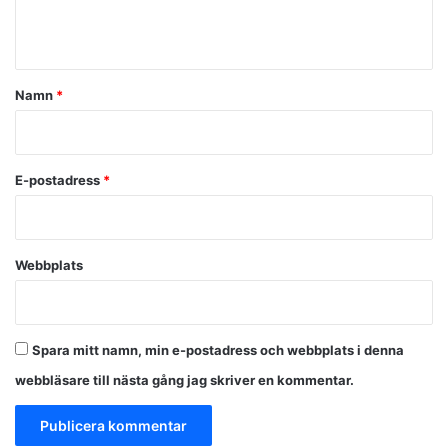
n
t
a
Namn
*
r
*
E-postadress
*
Webbplats
Spara mitt namn, min e-postadress och webbplats i denna
webbläsare till nästa gång jag skriver en kommentar.