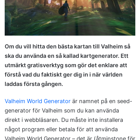
m
a
i
l
Om du vill hitta den bästa kartan till Valheim så
ska du använda en så kallad kartgenerator. Ett
utmärkt gratisverktyg som gör det enklare att
förstå vad du faktiskt ger dig in i när världen
laddas första gången.
Valheim World Generator
är namnet på en seed-
generator för Valheim som du kan använda
direkt i webbläsaren. Du måste inte installera
något program eller betala för att använda
Valheim World Generator – det är (åtminstone för