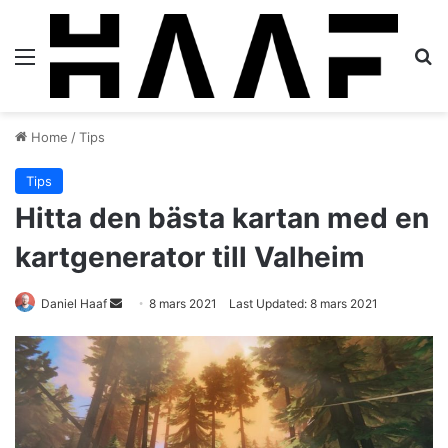
Menu
S
Home
/
Tips
Tips
Hitta den bästa kartan med en
kartgenerator till Valheim
Daniel Haaf
S
8 mars 2021
Last Updated: 8 mars 2021
e
n
d
a
n
e