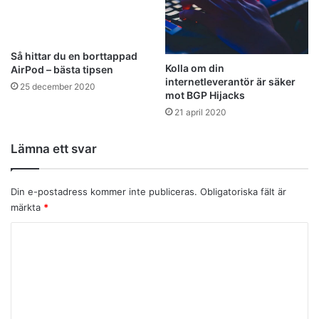
Så hittar du en borttappad
Kolla om din
AirPod – bästa tipsen
internetleverantör är säker
25 december 2020
mot BGP Hijacks
21 april 2020
Lämna ett svar
Din e-postadress kommer inte publiceras.
Obligatoriska fält är
märkta
*
K
o
m
m
e