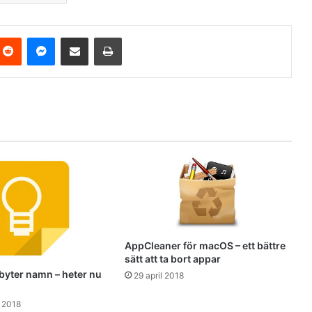
Reddit
Messenger
Share via Email
Print
AppCleaner för macOS – ett bättre
sätt att ta bort appar
byter namn – heter nu
29 april 2018
 2018