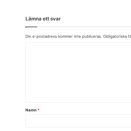
Lämna ett svar
Din e-postadress kommer inte publiceras.
Obligatoriska f
K
o
m
m
e
n
t
a
Namn
*
r
*