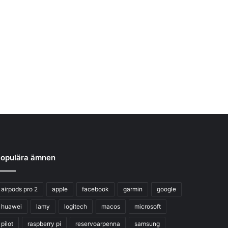
opulära ämnen
airpods pro 2
apple
facebook
garmin
google
huawei
lamy
logitech
macos
microsoft
pilot
raspberry pi
reservoarpenna
samsung