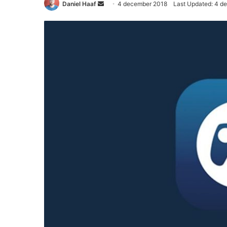
Daniel Haaf
S
4 december 2018
Last Updated: 4 d
e
n
d
a
n
e
m
a
i
l