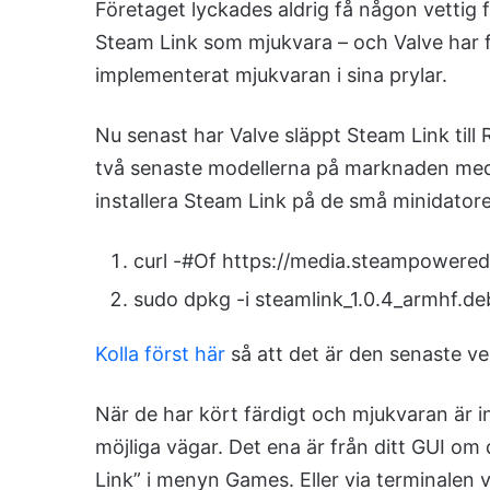
Företaget lyckades aldrig få någon vettig f
Steam Link som mjukvara – och Valve ha
implementerat mjukvaran i sina prylar.
Nu senast har Valve släppt Steam Link till
två senaste modellerna på marknaden med l
installera Steam Link på de små minidator
curl -#Of https://media.steampowered
sudo dpkg -i steamlink_1.0.4_armhf.de
Kolla först här
så att det är den senaste ver
När de har kört färdigt och mjukvaran är i
möjliga vägar. Det ena är från ditt GUI om
Link” i menyn Games. Eller via terminalen