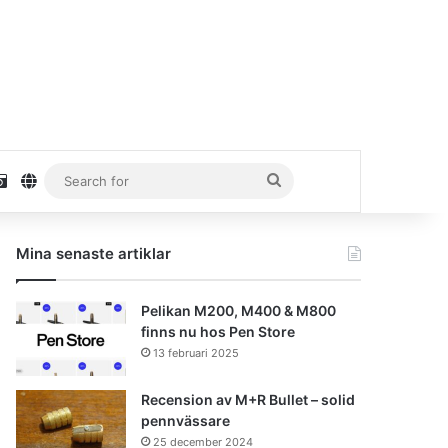
stagram
Unsplash
danielhaaf.se
Search
for
Mina senaste artiklar
Pelikan M200, M400 & M800
finns nu hos Pen Store
13 februari 2025
Recension av M+R Bullet – solid
pennvässare
25 december 2024