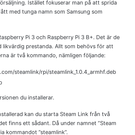
örsäljning. Istället fokuserar man på att sprida
r fått med tunga namn som Samsung som
 Raspberry Pi 3 och Raspberry Pi 3 B+. Det är de
ikvärdig prestanda. Allt som behövs för att
erna är två kommando, nämligen följande:
.com/steamlink/rpi/steamlink_1.0.4_armhf.deb
b
sionen du installerar.
nstallerad kan du starta Steam Link från två
 det finns ett sådant. Då under namnet ”Steam
 via kommandot ”steamlink”.