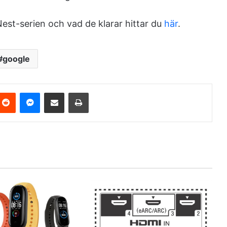
Nest-serien och vad de klarar hittar du
här
.
google
Reddit
Messenger
Share via Email
Print