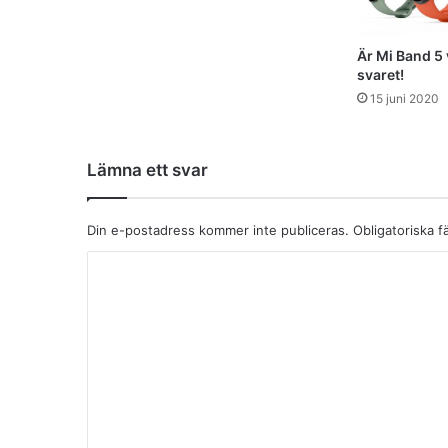
Är Mi Band 5 
svaret!
15 juni 2020
Lämna ett svar
Din e-postadress kommer inte publiceras.
Obligatoriska f
K
o
m
m
e
n
t