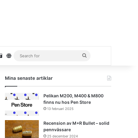
stagram
Unsplash
danielhaaf.se
Search
for
Mina senaste artiklar
Pelikan M200, M400 & M800
finns nu hos Pen Store
13 februari 2025
Recension av M+R Bullet – solid
pennvässare
25 december 2024