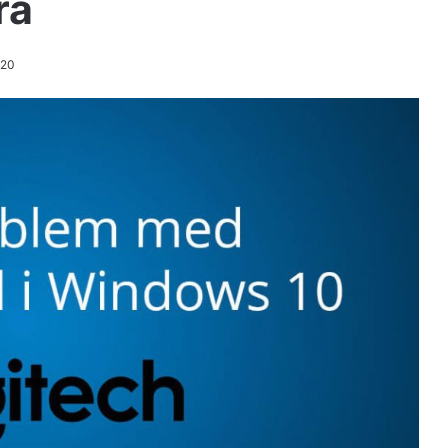
ra
020