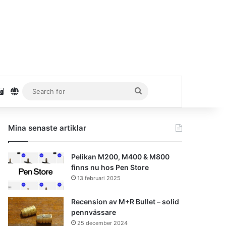
stagram
Unsplash
danielhaaf.se
Search
for
Mina senaste artiklar
Pelikan M200, M400 & M800
finns nu hos Pen Store
13 februari 2025
Recension av M+R Bullet – solid
pennvässare
25 december 2024