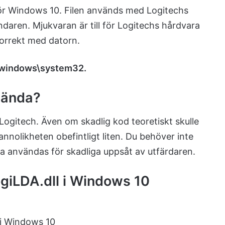
 för Windows 10. Filen används med Logitechs
daren. Mjukvaran är till för Logitechs hårdvara
korrekt med datorn.
n \windows\system32.
nvända?
n Logitech. Även om skadlig kod teoretiskt skulle
nnolikheten obefintligt liten. Du behöver inte
ska användas för skadliga uppsåt av utfärdaren.
giLDA.dll i Windows 10
 i Windows 10