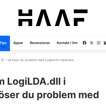
Facebook
X
In
Tips
Appar
Recensioner
Kontakt / Om
10 – så löser du problem med Logitechs mjukvara
 LogiLDA.dll i
löser du problem med