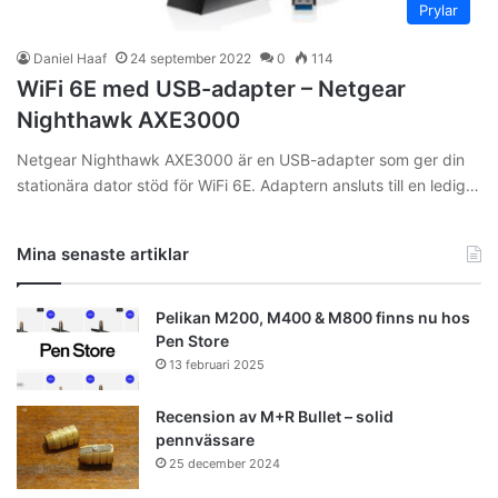
Prylar
Daniel Haaf
24 september 2022
0
114
WiFi 6E med USB-adapter – Netgear
Nighthawk AXE3000
Netgear Nighthawk AXE3000 är en USB-adapter som ger din
stationära dator stöd för WiFi 6E. Adaptern ansluts till en ledig…
Mina senaste artiklar
Pelikan M200, M400 & M800 finns nu hos
Pen Store
13 februari 2025
Recension av M+R Bullet – solid
pennvässare
25 december 2024