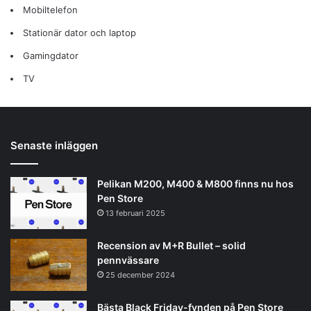
Mobiltelefon
Stationär dator och laptop
Gamingdator
TV
Senaste inläggen
Pelikan M200, M400 & M800 finns nu hos
Pen Store
13 februari 2025
Recension av M+R Bullet – solid
pennvässare
25 december 2024
Bästa Black Friday-fynden på Pen Store