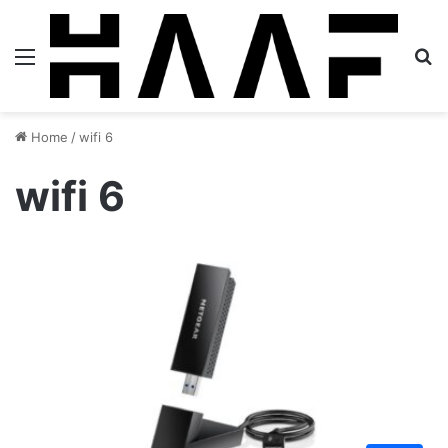
Menu
S
Home
/
wifi 6
wifi 6